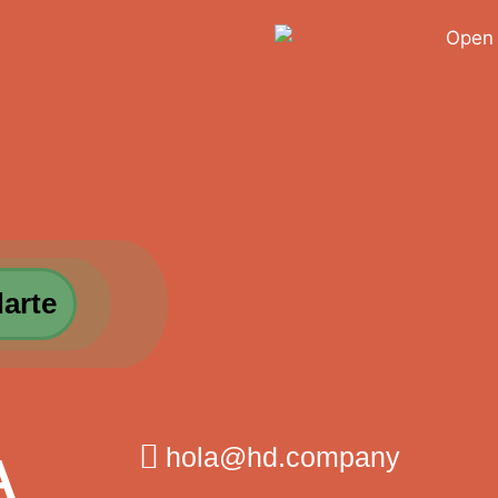
arte
hola@hd.company
A