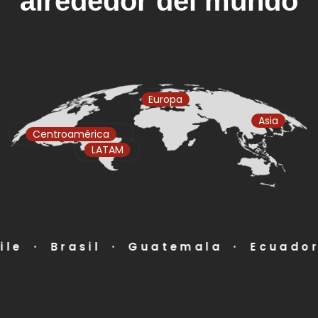
alrededor del mundo
Europa
Asia
Centroamérica
LATAM
Brasil · Guatemala · Ecuador · Co