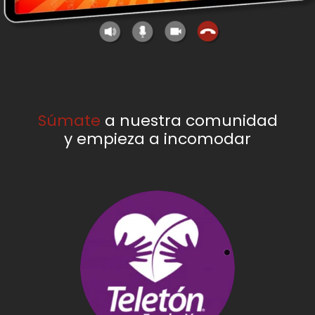
Súmate
a nuestra comunidad
y empieza a incomodar
Teletón
Construir un país
incluyente y elevar la
calidad de vida de
las personas con
discapacidad,