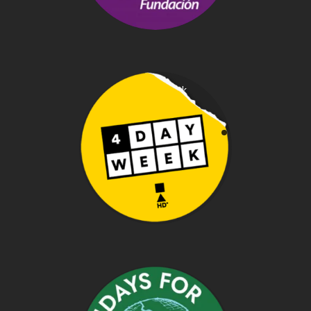
autismo y cáncer.
#4DayWeek
Laborar 4 días y 32
horas beneficia a
nuestra sociedad,
economía, medio
ambiente y
democracia
Fridays for future