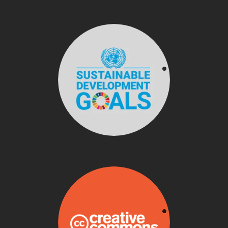
ONU
Alcanzar los 17
objetivos globales
para lograr un futuro
mejor y sostenible
para todos.
Creative Commons
Empoderamos a las
personas para que
mantengan los