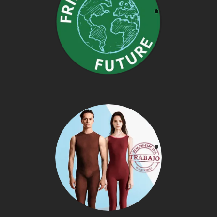
Movimiento dónde
protestaron contra el
parlamento sueco
por la falta de acción
sobre la crisis
climática.
Nom-035
Promover espacios
de trabajo saludables
y con mayor
responsabilidad
psicosocial para los
colaboradores.