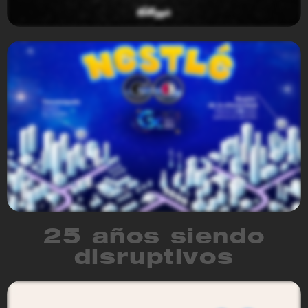
Kelloggs
25 años siendo
disruptivos
Nestlé