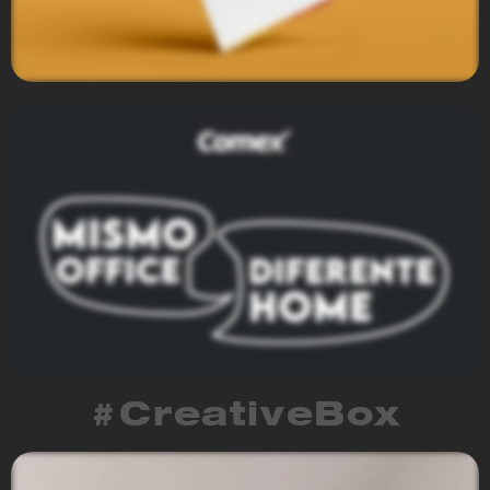
Vitamina T
#CreativeBox