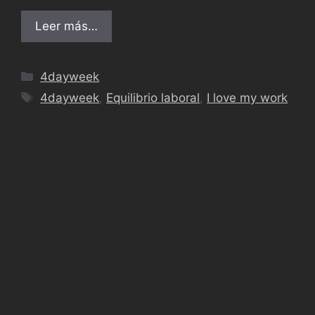
Leer más…
4dayweek
4dayweek
,
Equilibrio laboral
,
I love my work