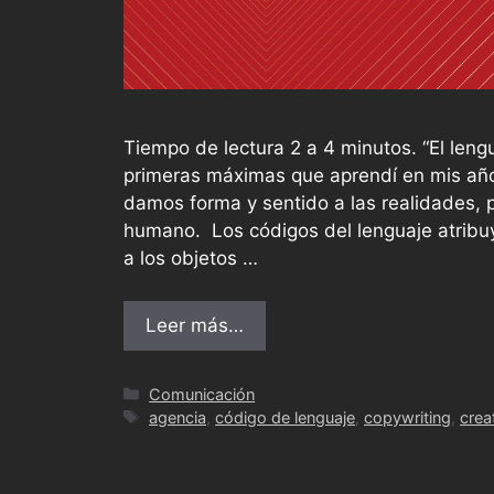
Tiempo de lectura 2 a 4 minutos. “El leng
primeras máximas que aprendí en mis años
damos forma y sentido a las realidades, p
humano. Los códigos del lenguaje atribuye
a los objetos …
Leer más…
Comunicación
agencia
,
código de lenguaje
,
copywriting
,
crea